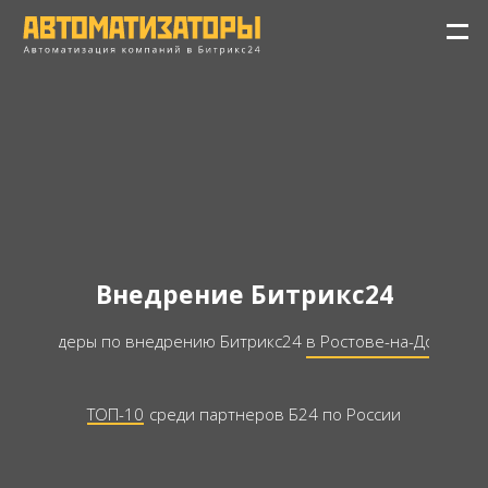
;
;
пр. Михаила Нагибина
40, офис 80 и 81, 2
этаж, Ростов-на-Дону
Внедрение Битрикс24
Ростов-на-Дону
8(863) 309-08-25
Лидеры по внедрению Битрикс24
в Ростове-на-Дону
Москва
8(499) 350-31-35
ТОП-10
среди партнеров Б24 по России
info@avtomatizatory.ru
Avtomatizatory