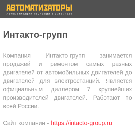
Интакто-групп
Компания Интакто-групп занимается
пр. Миха
продажей и ремонтом самых разных
40, офис 
двигателей от автомобильных двигателей до
Ростов-н
двигателей для электростанций. Является
Ростов-н
официальным диллером 7 крупнейших
8(863) 30
производителей двигателей. Работают по
Москва
всей России.
8(499) 35
info@avto
Сайт компании -
https://intacto-group.ru
Avtomatiz