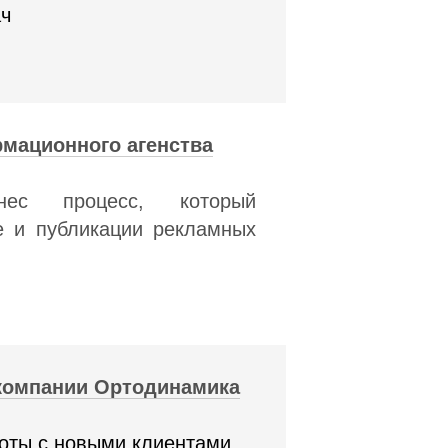
ач
рмационного агенства
ес процесс, который
е и публикации рекламных
 компании Ортодинамика
боты с новыми клиентами