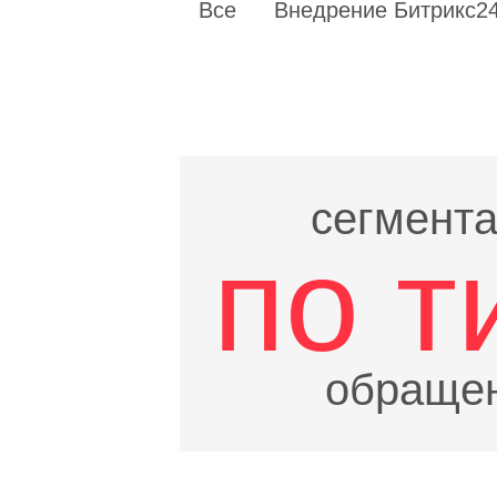
Все
Внедрение Битрикс2
info@avtomatizatory.ru
Avtomatizatory
сегмент
по т
обраще