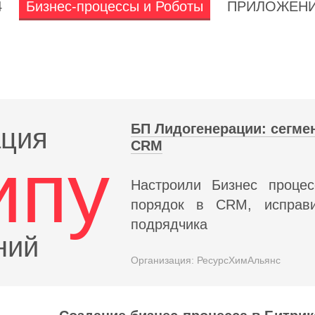
4
Бизнес-процессы и Роботы
ПРИЛОЖЕН
БП Лидогенерации: сегме
ация
CRM
ипу
Настроили Бизнес процес
порядок в CRM, исправ
подрядчика
ний
Организация: РесурсХимАльянс