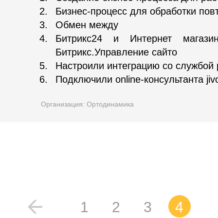
Бизнес-процесс для обработки по
Обмен между
Битрикс24 и Интернет магаз
Битрикс.Управление сайто
Настроили интеграцию со службой 
Подключили online-консультанта jivo
Организация: Ортодинамика
1
2
3
4