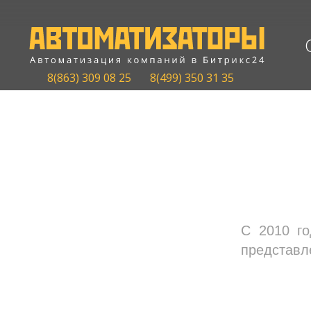
8(863) 309 08 25
8(499) 350 31 35
пр. Михаила Нагибина
40, офис 51, 3 этаж,
Ростов-на-Дону
С 2010 го
Ростов-на-Дону
представл
8(863) 309-08-25
Москва
8(499) 350-31-35