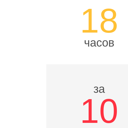
18
часов
за
10