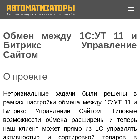
Обмен между 1С:УТ 11 и
Битрикс Управление
Сайтом
пр. Михаила Нагибина
40, офис 51, 3 этаж,
О проекте
Ростов-на-Дону
Ростов-на-Дону
Нетривиальные задачи были решены в
8(863) 309-08-25
рамках настройки обмена между 1С:УТ 11 и
Москва
8(499) 350-31-35
Битрикс Управление Сайтом. Типовые
возможности обмена расширены и теперь
info@avtomatizatory.ru
наш клиент может прямо из 1С управлять
Avtomatizatory
активностью и сортировкой товаров в