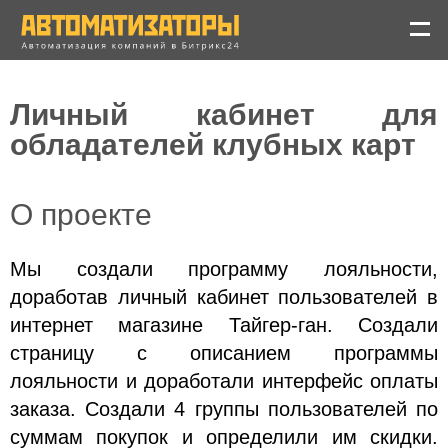
Личный кабинет для
обладателей клубных карт
пр. Михаила Нагибина
О проекте
40, офис 51, 3 этаж,
Ростов-на-Дону
Мы создали программу лояльности,
Ростов-на-Дону
доработав личный кабинет пользователей в
8(863) 309-08-25
интернет магазине Тайгер-ган. Создали
Москва
страницу с описанием программы
8(499) 350-31-35
лояльности и доработали интерфейс оплаты
info@avtomatizatory.ru
заказа. Создали 4 группы пользователей по
Avtomatizatory
суммам покупок и определили им скидки.